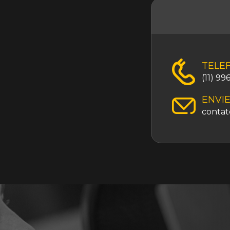
TELE
(11) 9
ENVIE
contat