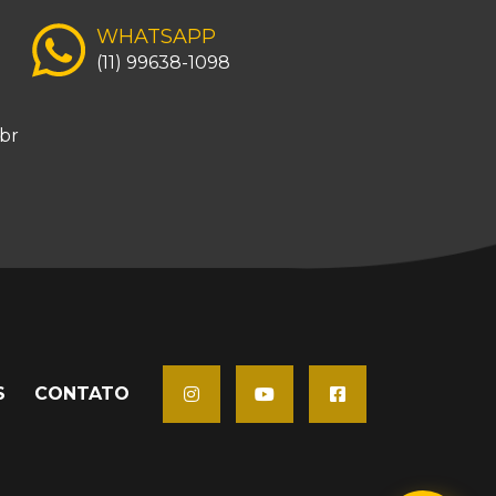
WHATSAPP
(11) 99638-1098
br
S
CONTATO