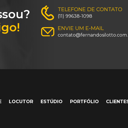
TELEFONE DE CONTATO
ssou?
(11) 99638-1098
igo!
ENVIE UM E-MAIL
contato@fernandosilotto.com.
E
LOCUTOR
ESTÚDIO
PORTFÓLIO
CLIENTE