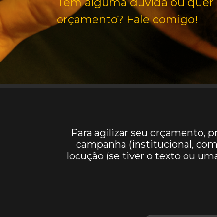
Tem alguma dúvida ou quer
orçamento? Fale comigo!
Para agilizar seu orçamento, 
campanha (institucional, comer
locução (se tiver o texto ou u