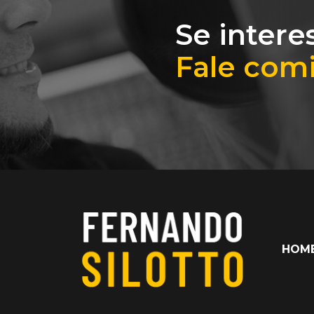
Se intere
Fale com
HOM