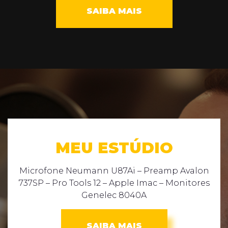
SAIBA MAIS
MEU ESTÚDIO
Microfone Neumann U87Ai – Preamp Avalon
737SP – Pro Tools 12 – Apple Imac – Monitores
Genelec 8040A
SAIBA MAIS